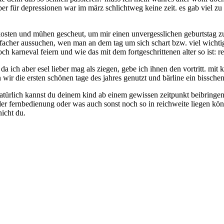
 für depressionen war im märz schlichtweg keine zeit. es gab viel zu tu
e kosten und mühen gescheut, um mir einen unvergesslichen geburtstag zu
acher aussuchen, wen man an dem tag um sich schart bzw. viel wichtiger
ch karneval feiern und wie das mit dem fortgeschrittenen alter so ist: 
. da ich aber esel lieber mag als ziegen, gebe ich ihnen den vortritt. 
ir die ersten schönen tage des jahres genutzt und bärline ein bisschen 
türlich kannst du deinem kind ab einem gewissen zeitpunkt beibringen, d
er fernbedienung oder was auch sonst noch so in reichweite liegen könnte
nicht du.