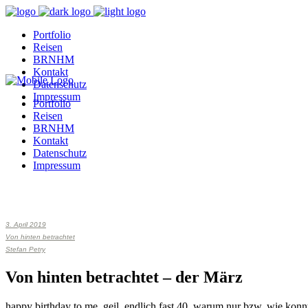
Portfolio
Reisen
BRNHM
Kontakt
Datenschutz
Impressum
Portfolio
Reisen
BRNHM
Kontakt
Datenschutz
Impressum
3. April 2019
Von hinten betrachtet
Stefan Petry
Von hinten betrachtet – der März
happy birthday to me. geil, endlich fast 40. warum nur bzw. wie konn