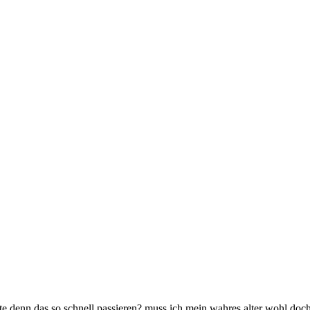
te denn das so schnell passieren? muss ich mein wahres alter wohl doc