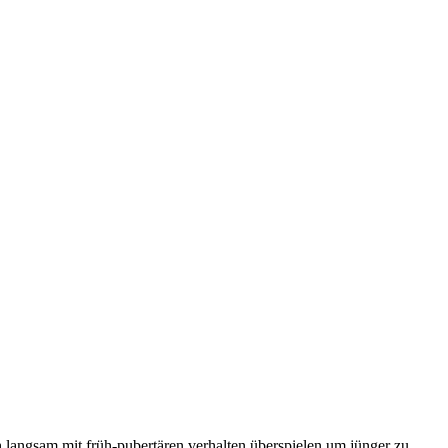
h langsam mit früh-pubertären verhalten überspielen um jünger zu