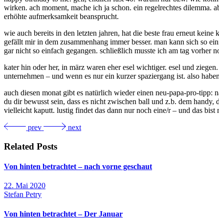
wirken. ach moment, mache ich ja schon. ein regelrechtes dilemma. aber
erhöhte aufmerksamkeit beansprucht.
wie auch bereits in den letzten jahren, hat die beste frau erneut kein
gefällt mir in dem zusammenhang immer besser. man kann sich so einf
gar nicht so einfach gegangen. schließlich musste ich am tag vorher no
kater hin oder her, in märz waren eher esel wichtiger. esel und ziegen
unternehmen – und wenn es nur ein kurzer spaziergang ist. also haben w
auch diesen monat gibt es natürlich wieder einen neu-papa-pro-tipp: na
du dir bewusst sein, dass es nicht zwischen ball und z.b. dem handy, d
vielleicht kaputt. lustig findet das dann nur noch eine/r – und das bist 
prev
next
Related Posts
Von hinten betrachtet – nach vorne geschaut
22. Mai 2020
Stefan Petry
Von hinten betrachtet – Der Januar