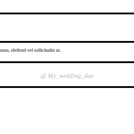
rus, eleifend vel sollicitudin ut.
INSTAGRAM
@ My_wedding_day