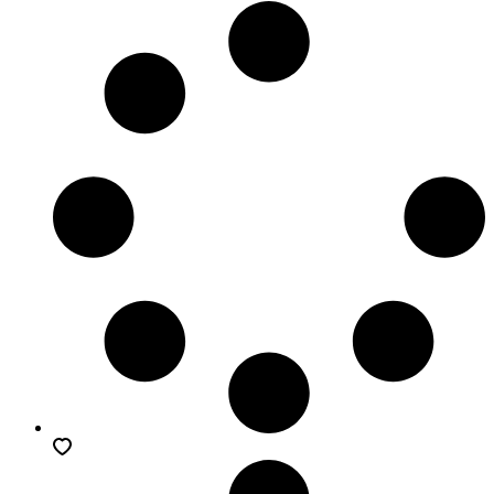
Preis
Preis
war:
ist:
£25.00
£7.00.