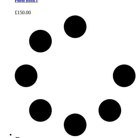
Photo Book I
£
150.00