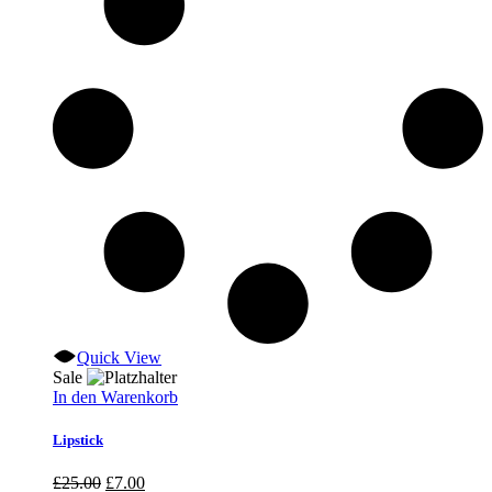
Quick View
Sale
In den Warenkorb
Lipstick
Ursprünglicher
Aktueller
£
25.00
£
7.00