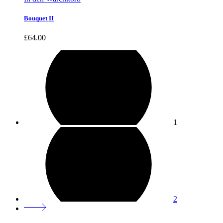
Bouquet II
£
64.00
1
2