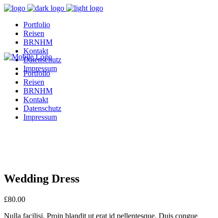
Portfolio
Reisen
BRNHM
Kontakt
Datenschutz
Impressum
Portfolio
Reisen
BRNHM
Kontakt
Datenschutz
Impressum
Wedding Dress
£
80.00
Nulla facilisi. Proin blandit ut erat id pellentesque. Duis congue