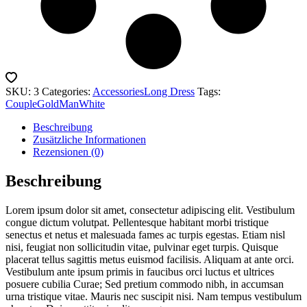
SKU:
3
Categories:
Accessories
Long Dress
Tags:
Couple
Gold
Man
White
Beschreibung
Zusätzliche Informationen
Rezensionen (0)
Beschreibung
Lorem ipsum dolor sit amet, consectetur adipiscing elit. Vestibulum
congue dictum volutpat. Pellentesque habitant morbi tristique
senectus et netus et malesuada fames ac turpis egestas. Etiam nisl
nisi, feugiat non sollicitudin vitae, pulvinar eget turpis. Quisque
placerat tellus sagittis metus euismod facilisis. Aliquam at ante orci.
Vestibulum ante ipsum primis in faucibus orci luctus et ultrices
posuere cubilia Curae; Sed pretium commodo nibh, in accumsan
urna tristique vitae. Mauris nec suscipit nisi. Nam tempus vestibulum