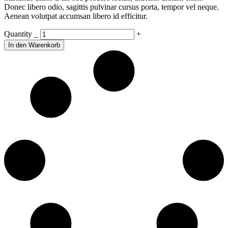
Donec libero odio, sagittis pulvinar cursus porta, tempor vel neque.
Aenean volutpat accumsan libero id efficitur.
White
Quantity
_
+
Shirt
In den Warenkorb
quantity