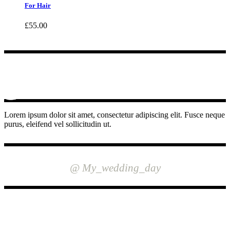
For Hair
£
55.00
Lorem ipsum dolor sit amet, consectetur adipiscing elit. Fusce neque
purus, eleifend vel sollicitudin ut.
INSTAGRAM
@ My_wedding_day