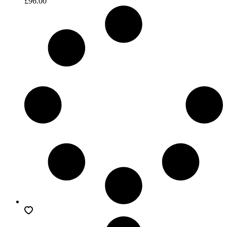
£
96.00