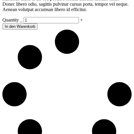
Donec libero odio, sagittis pulvinar cursus porta, tempor vel neque.
Aenean volutpat accumsan libero id efficitur.
White
Quantity
_
+
Shirt
In den Warenkorb
quantity