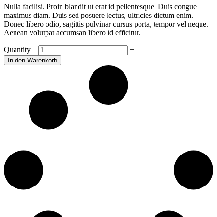
Nulla facilisi. Proin blandit ut erat id pellentesque. Duis congue
war:
ist:
maximus diam. Duis sed posuere lectus, ultricies dictum enim.
£250.00
£180.00.
Donec libero odio, sagittis pulvinar cursus porta, tempor vel neque.
Aenean volutpat accumsan libero id efficitur.
Decoration
Quantity
_
+
quantity
In den Warenkorb