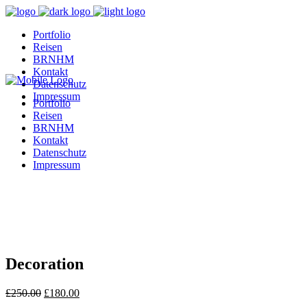
Portfolio
Reisen
BRNHM
Kontakt
Datenschutz
Impressum
Portfolio
Reisen
BRNHM
Kontakt
Datenschutz
Impressum
Decoration
Ursprünglicher
Aktueller
£
250.00
£
180.00
Preis
Preis