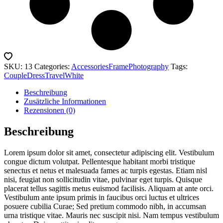
SKU:
13
Categories:
Accessories
Frame
Photography
Tags:
Couple
Dress
Travel
White
Beschreibung
Zusätzliche Informationen
Rezensionen (0)
Beschreibung
Lorem ipsum dolor sit amet, consectetur adipiscing elit. Vestibulum
congue dictum volutpat. Pellentesque habitant morbi tristique
senectus et netus et malesuada fames ac turpis egestas. Etiam nisl
nisi, feugiat non sollicitudin vitae, pulvinar eget turpis. Quisque
placerat tellus sagittis metus euismod facilisis. Aliquam at ante orci.
Vestibulum ante ipsum primis in faucibus orci luctus et ultrices
posuere cubilia Curae; Sed pretium commodo nibh, in accumsan
urna tristique vitae. Mauris nec suscipit nisi. Nam tempus vestibulum