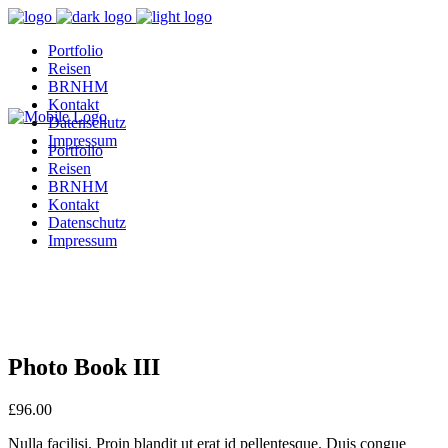
Portfolio
Reisen
BRNHM
Kontakt
Datenschutz
Impressum
Portfolio
Reisen
BRNHM
Kontakt
Datenschutz
Impressum
Photo Book III
£
96.00
Nulla facilisi. Proin blandit ut erat id pellentesque. Duis congue