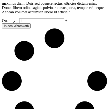
maximus diam. Duis sed posuere lectus, ultricies dictum enim.
Donec libero odio, sagittis pulvinar cursus porta, tempor vel neque.
Aenean volutpat accumsan libero id efficitur.
Photo
Quantity
_
+
Book
In den Warenkorb
III
quantity