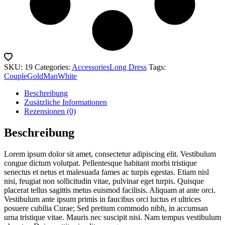
SKU:
19
Categories:
Accessories
Long Dress
Tags:
Couple
Gold
Man
White
Beschreibung
Zusätzliche Informationen
Rezensionen (0)
Beschreibung
Lorem ipsum dolor sit amet, consectetur adipiscing elit. Vestibulum
congue dictum volutpat. Pellentesque habitant morbi tristique
senectus et netus et malesuada fames ac turpis egestas. Etiam nisl
nisi, feugiat non sollicitudin vitae, pulvinar eget turpis. Quisque
placerat tellus sagittis metus euismod facilisis. Aliquam at ante orci.
Vestibulum ante ipsum primis in faucibus orci luctus et ultrices
posuere cubilia Curae; Sed pretium commodo nibh, in accumsan
urna tristique vitae. Mauris nec suscipit nisi. Nam tempus vestibulum