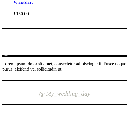
White Shirt
£
150.00
Lorem ipsum dolor sit amet, consectetur adipiscing elit. Fusce neque
purus, eleifend vel sollicitudin ut.
INSTAGRAM
@ My_wedding_day