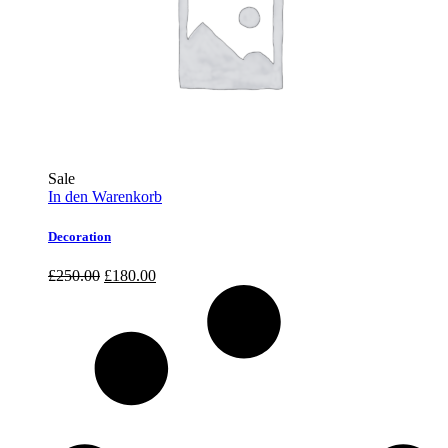
Sale
In den Warenkorb
Decoration
Ursprünglicher
Aktueller
£
250.00
£
180.00
Preis
Preis
war:
ist:
£250.00
£180.00.