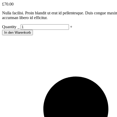
£
70.00
Nulla facilisi. Proin blandit ut erat id pellentesque. Duis congue max
accumsan libero id efficitur.
Light
Quantity
_
+
Dress
In den Warenkorb
quantity