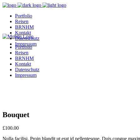
Portfolio
Reisen
BRNHM
Kontakt
Datenschutz
Impressum
Portfolio
Reisen
BRNHM
Kontakt
Datenschutz
Impressum
Bouquet
£
100.00
Nulla facilisi. Proin blandit ut erat id pellentesque. Duis congue max