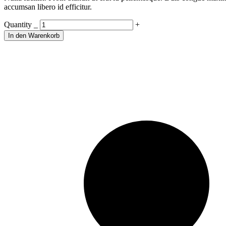
accumsan libero id efficitur.
Bouquet
Quantity
_
+
quantity
In den Warenkorb