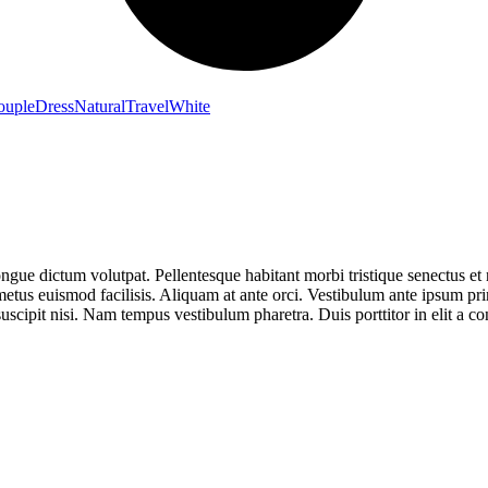
ouple
Dress
Natural
Travel
White
ngue dictum volutpat. Pellentesque habitant morbi tristique senectus et n
is metus euismod facilisis. Aliquam at ante orci. Vestibulum ante ipsum pr
scipit nisi. Nam tempus vestibulum pharetra. Duis porttitor in elit a c