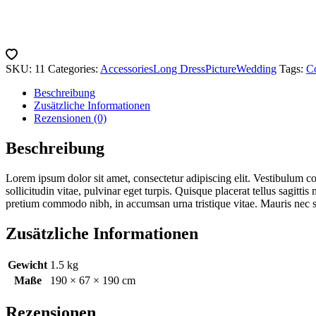
SKU:
11
Categories:
Accessories
Long Dress
Picture
Wedding
Tags:
C
Beschreibung
Zusätzliche Informationen
Rezensionen (0)
Beschreibung
Lorem ipsum dolor sit amet, consectetur adipiscing elit. Vestibulum co
sollicitudin vitae, pulvinar eget turpis. Quisque placerat tellus sagitt
pretium commodo nibh, in accumsan urna tristique vitae. Mauris nec su
Zusätzliche Informationen
Gewicht
1.5 kg
Maße
190 × 67 × 190 cm
Rezensionen