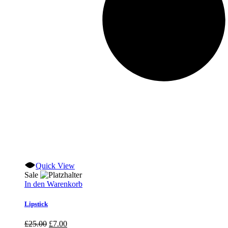
Quick View
Sale
In den Warenkorb
Lipstick
Ursprünglicher
Aktueller
£
25.00
£
7.00