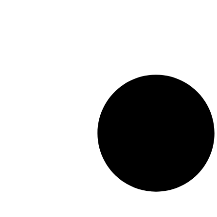
Preis
Preis
war:
ist:
£25.00
£7.00.