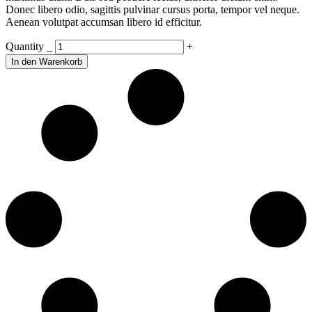
Donec libero odio, sagittis pulvinar cursus porta, tempor vel neque.
Aenean volutpat accumsan libero id efficitur.
Photo
Quantity
_
+
Book
In den Warenkorb
IV
quantity