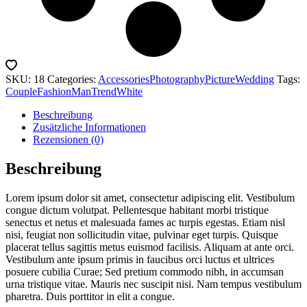
SKU:
18
Categories:
Accessories
Photography
Picture
Wedding
Tags:
Couple
Fashion
Man
Trend
White
Beschreibung
Zusätzliche Informationen
Rezensionen (0)
Beschreibung
Lorem ipsum dolor sit amet, consectetur adipiscing elit. Vestibulum
congue dictum volutpat. Pellentesque habitant morbi tristique
senectus et netus et malesuada fames ac turpis egestas. Etiam nisl
nisi, feugiat non sollicitudin vitae, pulvinar eget turpis. Quisque
placerat tellus sagittis metus euismod facilisis. Aliquam at ante orci.
Vestibulum ante ipsum primis in faucibus orci luctus et ultrices
posuere cubilia Curae; Sed pretium commodo nibh, in accumsan
urna tristique vitae. Mauris nec suscipit nisi. Nam tempus vestibulum
pharetra. Duis porttitor in elit a congue.