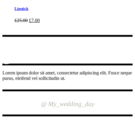
Lipstick
Ursprünglicher
Aktueller
£
25.00
£
7.00
Preis
Preis
war:
ist:
£25.00
£7.00.
Lorem ipsum dolor sit amet, consectetur adipiscing elit. Fusce neque
purus, eleifend vel sollicitudin ut.
INSTAGRAM
@ My_wedding_day