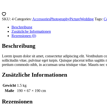
SKU:
4
Categories:
Accessories
Photography
Picture
Wedding
Tags:
C
Beschreibung
Zusätzliche Informationen
Rezensionen (0)
Beschreibung
Lorem ipsum dolor sit amet, consectetur adipiscing elit. Vestibulum co
sollicitudin vitae, pulvinar eget turpis. Quisque placerat tellus sagitt
pretium commodo nibh, in accumsan urna tristique vitae. Mauris nec su
Zusätzliche Informationen
Gewicht
1.5 kg
Maße
190 × 67 × 190 cm
Rezensionen