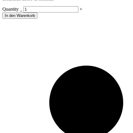
Frame
Quantity
_
+
quantity
In den Warenkorb