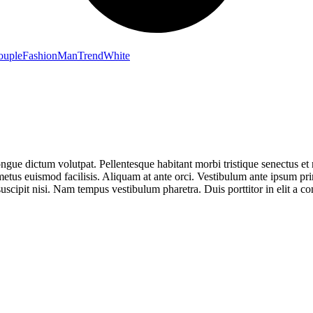
ouple
Fashion
Man
Trend
White
ngue dictum volutpat. Pellentesque habitant morbi tristique senectus et n
is metus euismod facilisis. Aliquam at ante orci. Vestibulum ante ipsum pr
scipit nisi. Nam tempus vestibulum pharetra. Duis porttitor in elit a c