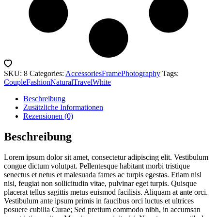
SKU:
8
Categories:
Accessories
Frame
Photography
Tags:
Couple
Fashion
Natural
Travel
White
Beschreibung
Zusätzliche Informationen
Rezensionen (0)
Beschreibung
Lorem ipsum dolor sit amet, consectetur adipiscing elit. Vestibulum
congue dictum volutpat. Pellentesque habitant morbi tristique
senectus et netus et malesuada fames ac turpis egestas. Etiam nisl
nisi, feugiat non sollicitudin vitae, pulvinar eget turpis. Quisque
placerat tellus sagittis metus euismod facilisis. Aliquam at ante orci.
Vestibulum ante ipsum primis in faucibus orci luctus et ultrices
posuere cubilia Curae; Sed pretium commodo nibh, in accumsan