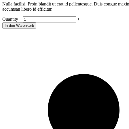
Nulla facilisi. Proin blandit ut erat id pellentesque. Duis congue max
accumsan libero id efficitur.
For
Quantity
_
+
Hair
In den Warenkorb
quantity