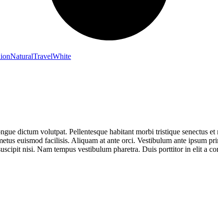
ion
Natural
Travel
White
ngue dictum volutpat. Pellentesque habitant morbi tristique senectus et n
is metus euismod facilisis. Aliquam at ante orci. Vestibulum ante ipsum pr
scipit nisi. Nam tempus vestibulum pharetra. Duis porttitor in elit a c