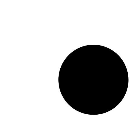
Preis
Preis
war:
ist:
£25.00
£7.00.