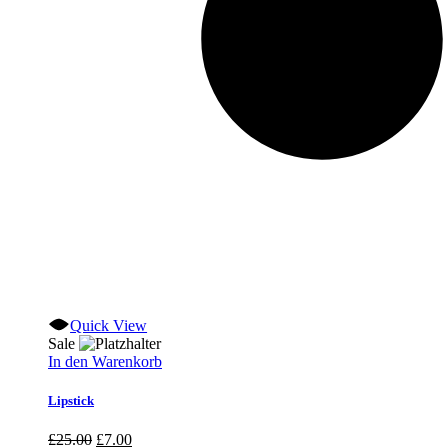
Quick View
Sale
In den Warenkorb
Lipstick
Ursprünglicher
Aktueller
£
25.00
£
7.00